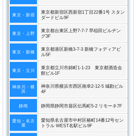
東京都新宿区西新宿1丁目22番1号 スタン
東京・新宿
ダードビル9F
東京都台東区上野7-7-7 早稲田ビルヂン
東京・上野
グ3F
東京都港区新橋3-7-3 新橋フォディアビ
東京・新橋
ル5F
東京都立川市錦町1-1-23 東京都酒造会
東京・立川
館ビル1F
神奈川県横浜市西区南幸2-12-5 城勘ビル
神奈川・横
浜
4F
静岡県静岡市葵区伝馬町5-2 リモーネ7F
静岡
愛知県名古屋市中村区椿町14番12号セン
愛知・名古
屋
トラル WEST名駅ビル9F