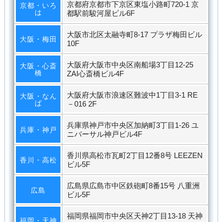
京都府京都市下京区東塩小路町720-1 京
京都・いろ
は
都駅前駿河屋ビル6F
大阪市北区太融寺町8-17 プラザ梅田ビル
大阪・梅田
10F
大阪府大阪市中央区南船場3丁目12-25
大阪・心斎
橋
ZAI心斎橋ビル4F
大阪府大阪市浪速区難波中1丁目3-1 RE
大阪・なん
ば
－016 2F
兵庫県神戸市中央区加納町3丁目1-26 ユ
兵庫・神戸
ニバーサル神戸ビル4F
香川県高松市瓦町2丁目12番8号 LEEZEN
香川・高松
ビル5F
広島県広島市中区鉄砲町8番15号 八重洲
広島
ビル5F
福岡県福岡市中央区天神2丁目13-18 天神
福岡・天神