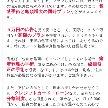
茎を太くする、長くする）プランも提供され、包茎だけ
包
の悩み以外にも対応されています。その様な方には、
茎手術と亀頭増大の同時プラン
などがオススメで
す。
５万円の広告
を見て安いと思って、実際は、約５０万
高額のプラン
円など
を提案された、と言う事もありま
す。それは、患者の包茎状態によっては、ありうるので
す。特にカントン包茎や真性包茎の方は要注意です。
癒
例えば、包皮が亀頭にくっついてしまっている場合、
着剥離の手術
絞扼修
、陰茎に締め付けがある場合、
正の手術
が必要になります。その場合は、別途、追加
料金が必要になる場合があります。ご注意下さい。
また、支払い方法として、現金の持ち合わせがなくて
クレジットカード・ローン
も、
など、金利なしの
分割制度
なども用意されて、頭金なしで、月々3,000
円から、自身の都合に合った方法が選べるので安心で