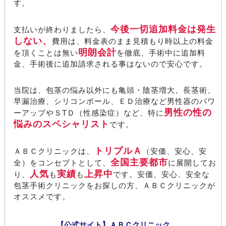
す。
今後一切追加料金は発生
支払いが終わりましたら、
しない、
費用は、料金表のまま見積もり時以上の料金
明朗会計
を頂くことは無い
を徹底、手術中に追加料
金、手術後に追加請求される事はないので安心です。
当院は、包茎の悩み以外にも亀頭・陰茎増大、長茎術、
早漏治療、シリコンボール、ＥＤ治療など男性器のパワ
男性の性の
ーアップやＳТＤ（性感染症）など、特に
悩みのスペシャリスト
です。
トリプルＡ
ＡＢＣクリニックは、
（安価、安心、安
全国主要都市
全）をコンセプトとして、
に展開してお
人気
実績
上昇中
り、
も
も
です。安価、安心、安全な
包茎手術クリニックをお探しの方、ＡＢＣクリニックが
オススメです。
【公式サイト】ＡＢＣクリニック