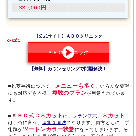
330,000円
【公式サイト】ＡＢＣクリニック
ＡＢＣクリニック
【無料】カウンセリングで問題解決！
メニューも多く
■包茎手術について、
、いろんな要望
複数のプラン
にも対応できる様、
が用意されていま
す。
ＡＢＣ式ＣＳカット
Ｓカット
■
は、
クランプ式
、
は、俗に言う、
環状切開法
になります。両方ともに、手
ツートンカラー状態
術跡が
になってしまいます。そ