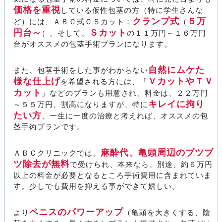
価格を重視
している仮性包茎の方（特に学生さんな
クランプ式
５万
ど）には、ＡＢＣ式ＣＳカット：
（
円台～
Ｓカット
）、そして、
の１１万円～１６万円
台がオススメの包茎手術プランになります。
自然にムケた
また、包茎手術をした事がわからない
様な仕上げ
ＶカットやＴＶ
を希望される方には、「
カット
」などのプランも用意され、料金は、２２万円
キレイに拘り
～５５万円、割高になりますが、特に
たい方
、一生に一度の治療と考えれば、オススメの包
茎手術プランです。
麻酔代、亀頭周辺のブツブ
ＡＢＣクリニックでは、
ツ除去が無料
で受けられ、本来なら、別途、約６万円
以上の料金が必要となるところ手術費用に含まれていま
す。少しでも費用を抑える事ができて嬉しい。
ペニスのパワーアップ
より
（亀頭を大きくする、陰