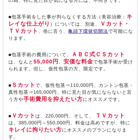
の為、特に見た目が気になる方には、不向きです。
キ
■包茎手術をした事が判らなくする方法（美容治療：
レイな仕上がり
Ｖカット・
）については、別途、
ＴＶカット
、俗に言う、
亀頭下環状切開法
で可能にな
ります。
ＡＢＣ式ＣＳカット
■包茎手術の費用について、
55,000円
安価な料金
は、なんと
、
で包茎手術が受け
られます。但し、仮性包茎の方、限定です。
Ｓカット
■
で、仮性包茎⇒110,000円、カントン包茎・
真性包茎⇒165,000円、特に見た目が気にならないと言
手術費用を抑えたい方
う方や
にオススメです。
Ｖカット
ＴＶカット
■
は、220,000円、そして、
は、385,000円～550,000円、料金は高めですが、特に
キレイに拘りたい方
にオススメのプランになりま
す。