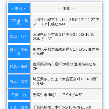
＜ 住 所 ＞
＜拠点＞
北海道札幌市中央区北3条西2丁目1-27 ア
北海道・札
幌
ストリア札幌ビル6F
宮城県仙台市青葉区中央3丁目2-16 第
宮城・仙台
2MKビル3F
栃木県宇都宮市駅前通り1丁目5-6 白木屋
栃木・宇都
宮
ビル6F
群馬県高崎市通町28番地 通町高橋ビル
群馬・高崎
2F
埼玉県さいたま市大宮区宮町1-5-4 中西
埼玉・大宮
ビル6F
千葉県市旭町1-1-17 SNビル6F
千葉・柏
千葉県船橋市本町5-2-15 松寿ビル3F
千葉・船橋