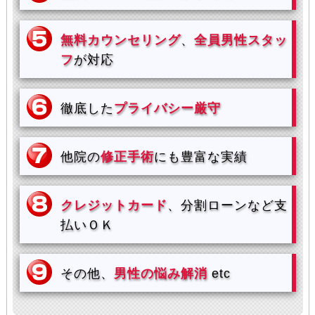
無料カウンセリング
、
全員男性スタッ
フ
が対応
徹底した
プライバシー厳守
他院の
修正手術
にも豊富な実績
クレジットカード
、分割ローンなど支
払いＯＫ
その他、
男性の悩み解消
etc