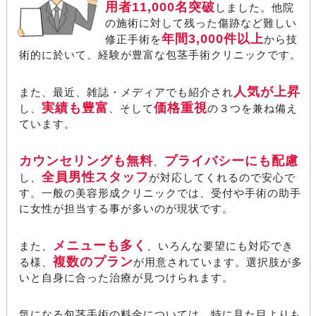
用者11,000名突破
しました。他院
の施術に対して残った傷跡など難しい
年間3,000件以上
修正手術を
から技
術的に於いて、経験が豊富な包茎手術クリニックです。
人気が上昇
また、最近、雑誌・メディアでも紹介され
実績も豊富
価格重視
し、
、そして
の３つを兼ね備え
ています。
カウンセリングも無料
プライバシーにも配慮
、
全員男性スタッフ
し、
が対応してくれるので安心で
す。一般の美容形成クリニックでは、受付や手術の助手
に女性が担当する事が多いのが現状です。
メニューも多く
また、
、いろんな要望にも対応でき
複数のプラン
る様、
が用意されています。選択肢が多
いと自身に合った治療が見つけられます。
気になる包茎手術の料金については、特に見た目よりも