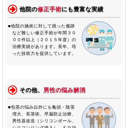
他院の
修正手術
にも豊富な実績
■他院の施術に対して残った傷跡
など難しい修正手術が年間３０
００件以上（２０１５年度）の
治療実績があります。長年、培
った技術力を提供しています。
その他、
男性の悩み解消
■包茎の悩み以外にも亀頭・陰茎
増大、長茎術、早漏防止治療、
男性器改造（シリコンボール、
シリコンリング挿入）、ＥＤ治