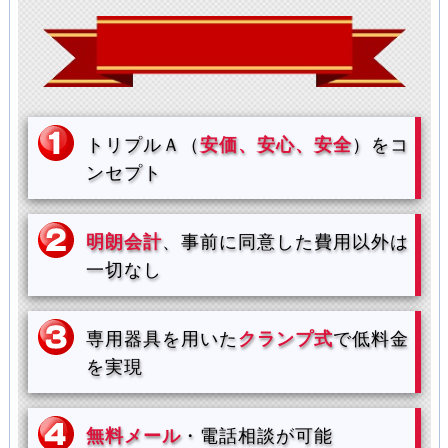
トリプルＡ（
安価、安心、安全
）をコ
ンセプト
明朗会計
、事前に同意した費用以外は
一切なし
専用器具を用いた
クランプ式
で低料金
を実現
無料メール
・電話相談が可能