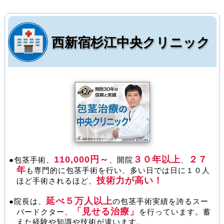
西新宿杉江中央クリニック
110,000円～
３０年以上
２７
●包茎手術、
、開院
、
年
も専門的に包茎手術を行い、多い日では日に１０人
技術力が高い！
ほど手術されるほど、
延べ５万人以上
●院長は、
の包茎手術実績を誇るスー
「見せる治療」
パードクター、
を行っています。蓄
えた経験や知識や技術が違います。