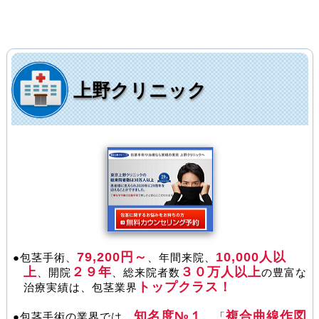
上野クリニック
79,200円～
10,000人以
●包茎手術、
、年間来院、
上
２９年
３０万人以上
、開院
、総来院者数
の豊富な
トップクラス！
治療実績は、包茎業界
知名度№１
複合曲線作図
●包茎手術の業界では、
、「