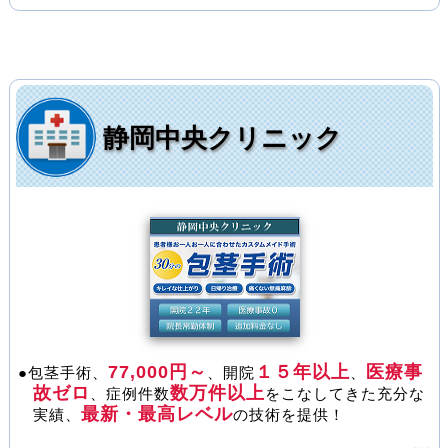
静岡中央クリニック
77,000円～
１５年以上
医療事
●包茎手術、
、開院
、
故ゼロ
数万件以上
、症例件数
をこなしてきた充分な
最新・最高レベル
実績、
の技術を提供！