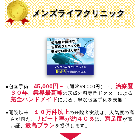
メンズライフクリニック
【新店舗の案内】
金沢院・岡山駅前院 開院！
メンズライフクリニック
■ 2023-04-25
エーツークリニック
【キャンペーン】
早割 最大30％割引【5月8日迄】！
■ 2022-04-12
МＳクリニック
【新店舗の案内】
大阪 開院！
■ 2022-02-20
メンズライフクリニック
【新店舗の案内】
熊本 開院！
■ 2021-12-28
45,000円～
治療歴
●包茎手術、
（通常99,000円）～、
エーツー美容外科
３０年
業界最高峰
、
の形成外科専門ドクターによる
【キャンペーン】
シニア割 ２０％割引中！
完全ハンドメイド
による丁寧な包茎手術を実施！
■ 2021-12-28
МＳクリニック
１０万件以上
●開院以来、
の来院者実績は、人気度の高
【新店舗の案内】
名古屋 開院！
リピート率が約４０％
満足度
さが伺え、
は、
が高
■ 2021-11-01
最高プラン
い証、
を提供します。
ＡＢＣクリニック
【新店舗の案内】
高松・高崎 開院！