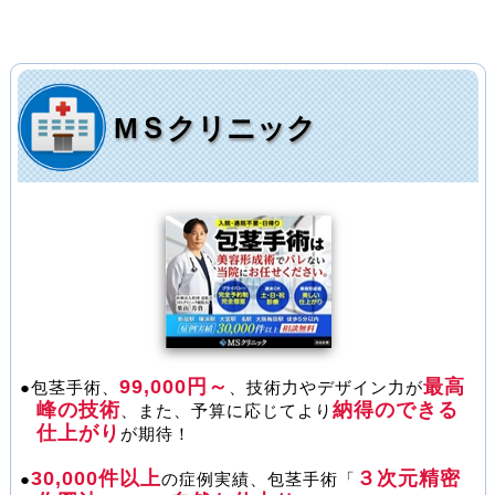
МＳクリニック
99,000円～
最高
●包茎手術、
、技術力やデザイン力が
峰の技術
納得のできる
、また、予算に応じてより
仕上がり
が期待！
30,000件以上
３次元精密
●
の症例実績、包茎手術「