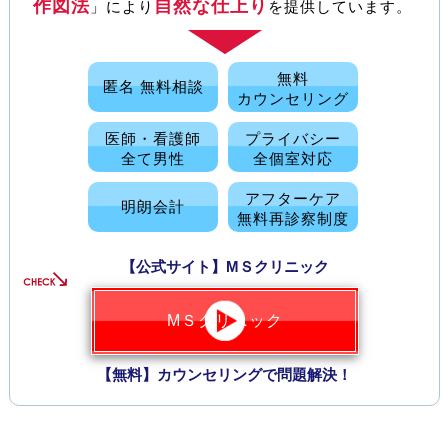
作図法
自然な仕上り
」により
を提供しています。
無料
匿名 無料相談
カウンセリング
医師・看護師
プライバシー
全て男性
全個室対応
アフターケア
明朗会計
無料再診察制度
【公式サイト】МＳクリニック
МＳクリニック
【無料】カウンセリングで問題解決！