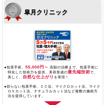
【新店舗の案内】
広島院 開院！
■ 2020-03-10
皐月クリニック
エーツー美容外科
【キャンペーン】
宇都宮院・高崎院 開院記念割引！
■ 2020-03-01
ＡＢＣクリニック
【新店舗の案内】
京都・博多 開院！
■ 2019-11-20
秋葉原美容クリニック
【新医院の案内】
秋葉原美容クリニック 紹介！
■ 2019-09-25
西新宿杉江中央クリニック
55,000円～
●包茎手術、
高額の治療まで、包茎手術に
【新医院の案内】
西新宿杉江中央クリニック 紹介！
最先端技術
特化した技術力を提供、美容形成の
で、
■ 2019-09-25
自然な仕上がり
美しく、
を実現！
船橋中央クリニック
【新医院の案内】
船橋中央クリニック 紹介！
●切らない包茎手術、ＣＣ法、マイクロカット法、マイク
■ 2019-06-04
ロＶカット法、ナチュラルカット法など複数の施術方
上野クリニック
法を提供しています。
【新店舗の案内】
石川・金沢医院 開院！