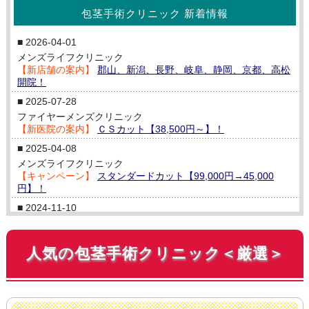
包茎手術クリニック 新着情報
■ 2026-04-01
メンズライフクリニック
【新店舗の案内】
郡山、新潟、長野、岐阜、静岡、京都、高松
開院！
■ 2025-07-28
ファイヤーメンズクリニック
【新医院の案内】
ＣＳカット【38,500円～】！
■ 2025-04-08
メンズライフクリニック
【キャンペーン】
スタンダードカット【99,000円→45,000
円】！
■ 2024-11-10
メンズライフクリニック
【新店舗の案内】
大阪・難波院／栃木・宇都宮院 開院！
人気の包茎手術クリニック＜厳選＞
■ 2023-10-01
ＡＢＣクリニック
【新店舗の案内】
千葉（柏院）・静岡院 開院！
■ 2023-04-25