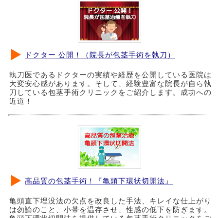
ドクター 公開！（院長が包茎手術を執刀）
執刀医であるドクターの実績や経歴を公開している医院は
大変安心感があります。そして、経験豊富な院長が自ら執
刀している包茎手術クリニックをご紹介します。成功への
近道！
高品質の包茎手術！『亀頭下環状切開法』
亀頭直下埋没法の欠点を改良した手法、キレイな仕上がり
は勿論のこと、小帯を温存させ、性感の低下を防ぎます。