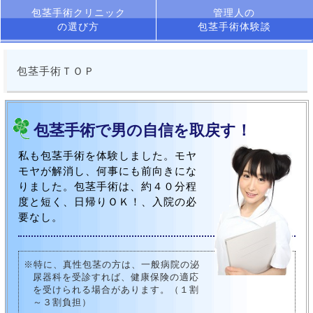
包茎手術クリニック
管理人の
の選び方
包茎手術体験談
包茎手術ＴＯＰ
包茎手術で男の自信を取戻す！
私も包茎手術を体験しました。モヤ
モヤが解消し、何事にも前向きにな
りました。包茎手術は、約４０分程
度と短く、日帰りＯＫ！、入院の必
要なし。
※特に、真性包茎の方は、一般病院の泌
尿器科を受診すれば、健康保険の適応
を受けられる場合があります。（１割
～３割負担）