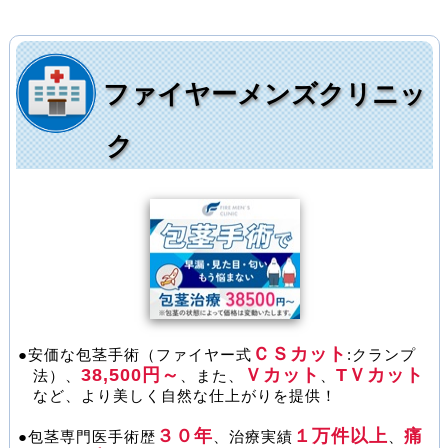
ファイヤーメンズクリニッ
ク
ＣＳカット
●安価な包茎手術（ファイヤー式
:クランプ
38,500円～
Ｖカット
ТＶカット
法）、
、また、
、
など、より美しく自然な仕上がりを提供！
３０年
１万件以上
痛
●包茎専門医手術歴
、治療実績
、