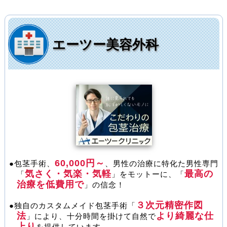
エーツー美容外科
60,000円～
●包茎手術、
、男性の治療に特化た男性専門
気さく・気楽・気軽
最高の
「
」をモットーに、「
治療を低費用で
」の信念！
３次元精密作図
●独自のカスタムメイド包茎手術「
法
より綺麗な仕
」により、十分時間を掛けて自然で
上り
を提供しています。