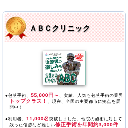
【料金の見直し】
初診料、麻酔代が無料へ改定！
■ 2018-03-01
新宿中央クリニック
【料金の見直し】
キャンペーン⇒通常価格！
ＡＢＣクリニック
■ 2018-03-01
ＡＢＣクリニック
【キャンペーン】
3,30,3プロジェクト中止！
55,000円～
●包茎手術、
、実績、人気も包茎手術の業界
トップクラス！
、現在、全国の主要都市に拠点を展
開中！
11,000名
●利用者、
突破しました。他院の施術に対して
修正手術を年間約3,000件
残った傷跡など難しい