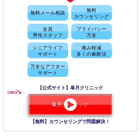
■ 2019-06-04
東京スカイクリニック
無料
無料メール相談
【新店舗の案内】
東京・池袋院／埼玉・大宮院 開院！
カウンセリング
■ 2019-06-01
全員
プライバシー
静岡中央クリニック
男性スタッフ
万全
【キャンペーン】
学割・交通費支給制度！
■ 2019-05-20
シニアライフ
痛み軽減
ＡＢＣクリニック
サポート
多くの麻酔法
【新治療の案内】
減痛治療スタート！
■ 2018-07-28
万全なアフター
栄セントラルクリニック
サポート
【新プラン案内】
１日５名様プラン！
■ 2018-06-01
【公式サイト】皐月クリニック
ＡＢＣクリニック
【新治療の案内】
ＥＤ（勃起不全）最新治療！
皐月クリニック
■ 2018-05-15
東京スカイクリニック
【新店舗の案内】
鹿児島院 ※６月開院予定！
【無料】カウンセリングで問題解決！
■ 2018-03-01
静岡中央クリニック