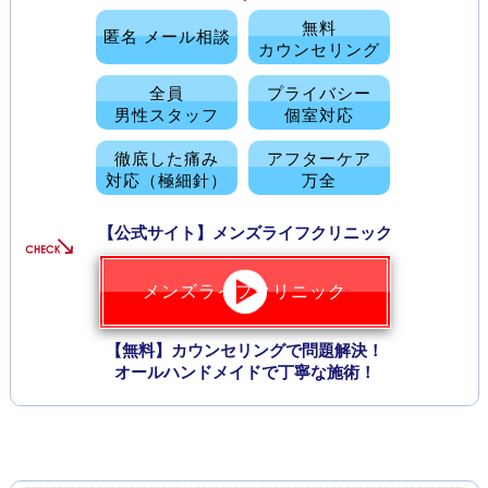
■ 2021-01-20
無料
匿名 メール相談
アトムクリニック
カウンセリング
【新治療の案内】
低価格のサービス追加！
■ 2021-01-15
全員
プライバシー
男性スタッフ
個室対応
メンズライフクリニック
【コロナ対策強化】
期間限定の治療料金！
徹底した痛み
アフターケア
■ 2020-11-20
対応（極細針）
万全
アトムクリニック
【新医院の案内】
アトムクリニック 紹介！
【公式サイト】メンズライフクリニック
■ 2020-07-01
東京スカイクリニック
【社名変更の案内】
メンズライフクリニックへ！
メンズライフクリニック
■ 2020-05-01
船橋中央クリニック
【無料】カウンセリングで問題解決！
【新店舗の案内】
福岡院 開院！
オールハンドメイドで丁寧な施術！
■ 2020-03-15
МＳクリニック
【キャンペーン】
特別優待割引！
■ 2020-03-15
皐月クリニック